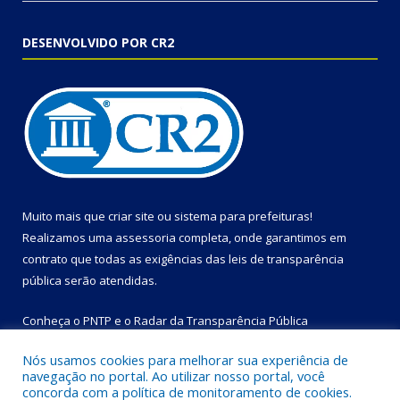
DESENVOLVIDO POR CR2
Muito mais que
criar site
ou
sistema para prefeituras
!
Realizamos uma
assessoria
completa, onde garantimos em
contrato que todas as exigências das
leis de transparência
pública
serão atendidas.
Conheça o
PNTP
e o
Radar da Transparência Pública
Nós usamos cookies para melhorar sua experiência de
navegação no portal. Ao utilizar nosso portal, você
concorda com a política de monitoramento de cookies.