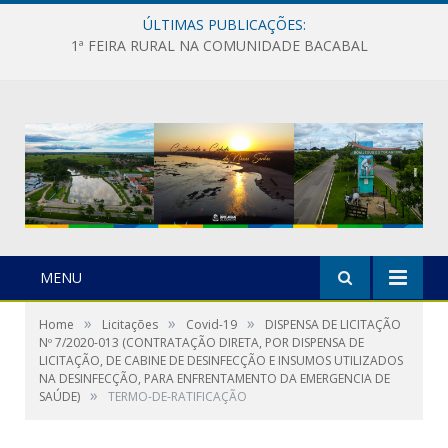
ÚLTIMAS PUBLICAÇÕES:
1ª FEIRA RURAL NA COMUNIDADE BACABAL
MENU
»
»
»
Home
Licitações
Covid-19
DISPENSA DE LICITAÇÃO
Nº 7/2020-013 (CONTRATAÇÃO DIRETA, POR DISPENSA DE
LICITAÇÃO, DE CABINE DE DESINFECÇÃO E INSUMOS UTILIZADOS
NA DESINFECÇÃO, PARA ENFRENTAMENTO DA EMERGENCIA DE
»
SAÚDE)
TERMO-DE-RATIFICAÇÃO