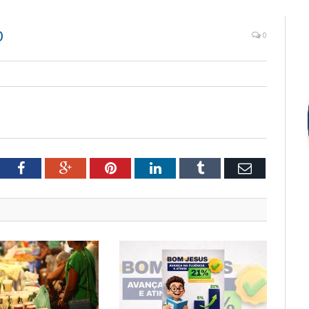
O
0
tter
Facebook
Google+
Pinterest
LinkedIn
Tumblr
Email