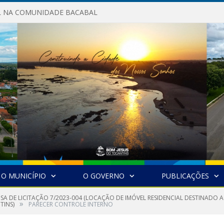
AL NA COMUNIDADE BACABAL
O MUNICÍPIO
O GOVERNO
PUBLICAÇÕES
NSA DE LICITAÇÃO 7/2023-004 (LOCAÇÃO DE IMÓVEL RESIDENCIAL DESTINADO
»
TINS)
PARECER CONTROLE INTERNO