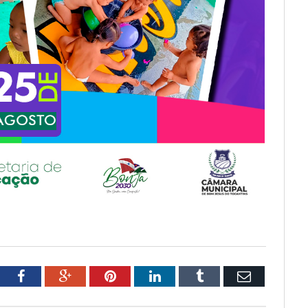
tter
Facebook
Google+
Pinterest
LinkedIn
Tumblr
Email