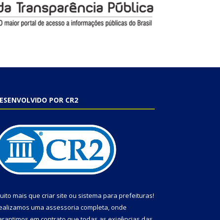
ESENVOLVIDO POR CR2
uito mais que
criar site
ou
sistema para prefeituras
!
ealizamos uma
assessoria
completa, onde
arantimos em contrato que todas as exigências das