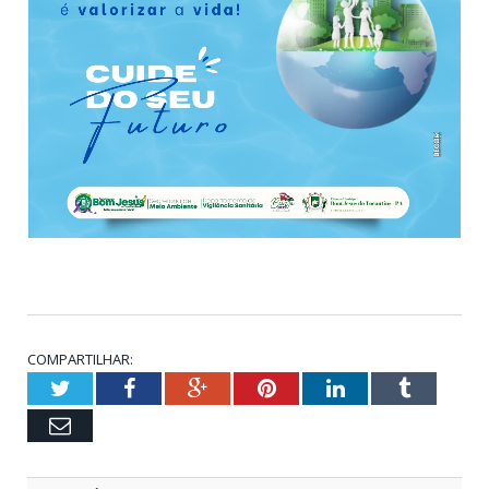
COMPARTILHAR:
Twitter
Facebook
Google+
Pinterest
LinkedIn
Tumblr
Email