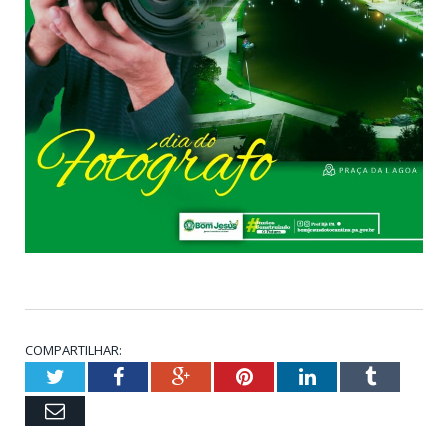
COMPARTILHAR:
Twitter
Facebook
Google+
Pinterest
LinkedIn
Tumblr
Email