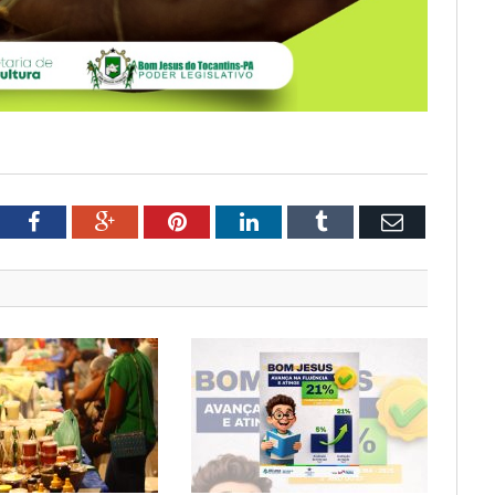
tter
Facebook
Google+
Pinterest
LinkedIn
Tumblr
Email