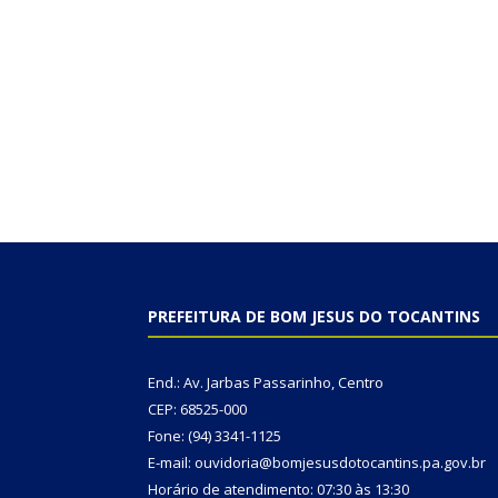
PREFEITURA DE BOM JESUS DO TOCANTINS
End.: Av. Jarbas Passarinho, Centro
CEP: 68525-000
Fone: (94) 3341-1125
E-mail: ouvidoria@bomjesusdotocantins.pa.gov.br
Horário de atendimento: 07:30 às 13:30