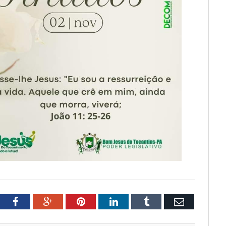
tter
Facebook
Google+
Pinterest
LinkedIn
Tumblr
Email