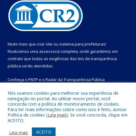
Muito mais que
criar site
ou
sistema para prefeituras
!
Realizamos uma
assessoria
completa, onde garantimos em
contrato que todas as exigências das
leis de transparência
pública
serão atendidas.
Conheça o
PNTP
e o
Radar da Transparência Pública
Nós usamos cookies para melhorar sua experiência de
navegação no portal. Ao utilizar nosso portal, você
concorda com a política de monitoramento de cookies.
Para ter mais informações sobre como isso é feito, acesse
Todos os direitos reservados a Prefeitura Municipal de Bom
Política de cookies (
Leia mais
). Se você concorda, clique em
Jesus do Tocantins.
ACEITO.
Mapa do Site
Acessar Área Administrativa
ACEITO
Leia mais