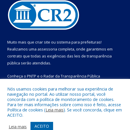
Muito mais que
criar site
ou
sistema para prefeituras
!
Realizamos uma
assessoria
completa, onde garantimos em
contrato que todas as exigências das
leis de transparência
pública
serão atendidas.
Conheça o
PNTP
e o
Radar da Transparência Pública
Nós usamos cookies para melhorar sua experiência de
navegação no portal. Ao utilizar nosso portal, você
concorda com a política de monitoramento de cookies.
Para ter mais informações sobre como isso é feito, acesse
Todos os direitos reservados a Prefeitura Municipal de Bom
Política de cookies (
Leia mais
). Se você concorda, clique em
Jesus do Tocantins.
ACEITO.
Mapa do Site
Acessar Área Administrativa
ACEITO
Leia mais