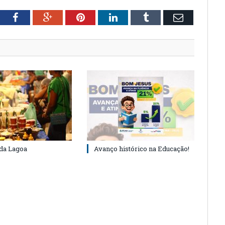
tter
Facebook
Google+
Pinterest
LinkedIn
Tumblr
Email
 da Lagoa
Avanço histórico na Educação!