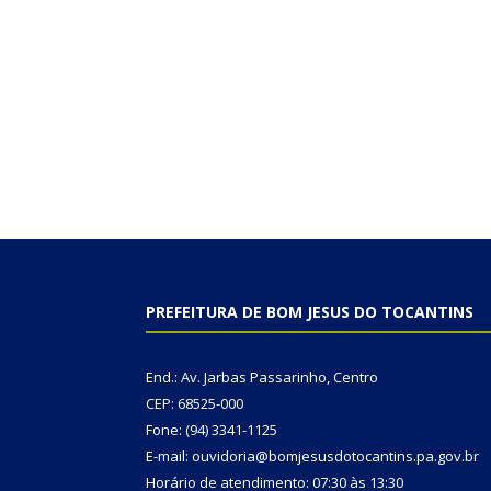
PREFEITURA DE BOM JESUS DO TOCANTINS
End.: Av. Jarbas Passarinho, Centro
CEP: 68525-000
Fone: (94) 3341-1125
E-mail: ouvidoria@bomjesusdotocantins.pa.gov.br
Horário de atendimento: 07:30 às 13:30