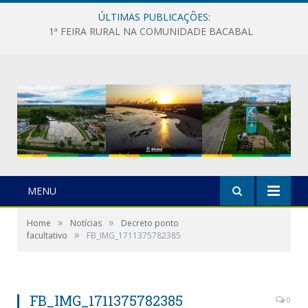
ÚLTIMAS PUBLICAÇÕES:
1ª FEIRA RURAL NA COMUNIDADE BACABAL
MENU
»
»
Home
Notícias
Decreto ponto
»
facultativo
FB_IMG_1711375782385
FB_IMG_1711375782385
0