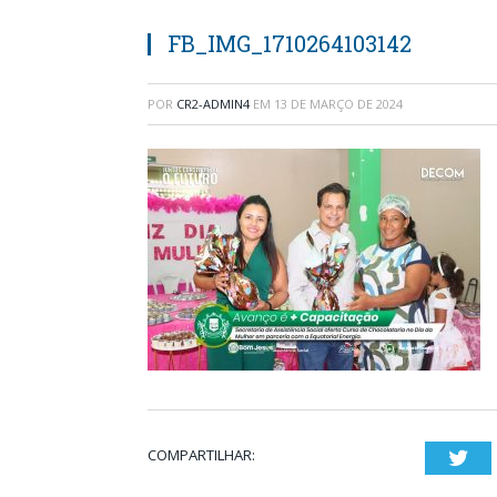
FB_IMG_1710264103142
POR
CR2-ADMIN4
EM
13 DE MARÇO DE 2024
COMPARTILHAR:
Twi