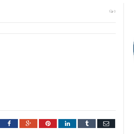
0
tter
Facebook
Google+
Pinterest
LinkedIn
Tumblr
Email