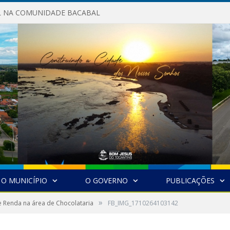
AL NA COMUNIDADE BACABAL
O MUNICÍPIO
O GOVERNO
PUBLICAÇÕES
»
 Renda na área de Chocolataria
FB_IMG_1710264103142