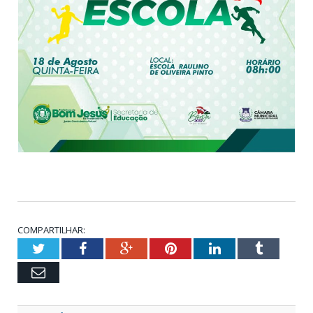
COMPARTILHAR:
Twitter
Facebook
Google+
Pinterest
LinkedIn
Tumblr
Email