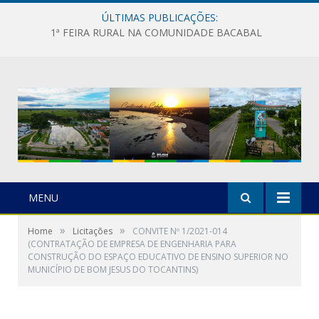
ÚLTIMAS PUBLICAÇÕES:
1ª FEIRA RURAL NA COMUNIDADE BACABAL
MENU
»
»
Home
Licitações
CONVITE Nº 1/2021-014
(CONTRATAÇÃO DE EMPRESA DE ENGENHARIA PARA
CONSTRUÇÃO DO ESPAÇO EDUCATIVO DE ENSINO SUPERIOR NO
MUNICÍPIO DE BOM JESUS DO TOCANTINS)