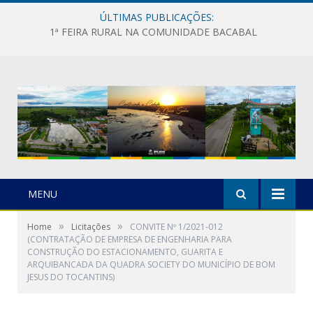
ÚLTIMAS PUBLICAÇÕES:
1ª FEIRA RURAL NA COMUNIDADE BACABAL
MENU
»
»
Home
Licitações
CONVITE Nº 1/2021-012
(CONTRATAÇÃO DE EMPRESA DE ENGENHARIA PARA
CONSTRUÇÃO DO ESTACIONAMENTO, GUARITA E
ARQUIBANCADA DA QUADRA SOCIETY DO MUNICÍPIO DE BOM
JESUS DO TOCANTINS)