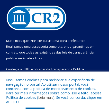
Muito mais que
criar site
ou
sistema para prefeituras
!
Realizamos uma
assessoria
completa, onde garantimos em
contrato que todas as exigências das
leis de transparência
pública
serão atendidas.
Conheça o
PNTP
e o
Radar da Transparência Pública
Nós usamos cookies para melhorar sua experiência de
navegação no portal. Ao utilizar nosso portal, você
concorda com a política de monitoramento de cookies.
Para ter mais informações sobre como isso é feito, acesse
Todos os direitos reservados a Prefeitura Municipal de Bom
Política de cookies (
Leia mais
). Se você concorda, clique em
Jesus do Tocantins.
ACEITO.