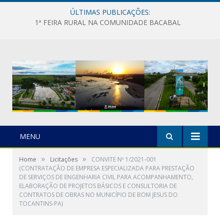
ÚLTIMAS PUBLICAÇÕES:
1ª FEIRA RURAL NA COMUNIDADE BACABAL
MENU
»
»
Home
Licitações
CONVITE Nº 1/2021-001
(CONTRATAÇÃO DE EMPRESA ESPECIALIZADA PARA PRESTAÇÃO
DE SERVIÇOS DE ENGENHARIA CIVIL PARA ACOMPANHAMENTO,
ELABORAÇÃO DE PROJETOS BÁSICOS E CONSULTORIA DE
CONTRATOS DE OBRAS NO MUNICÍPIO DE BOM JESUS DO
TOCANTINS-PA)