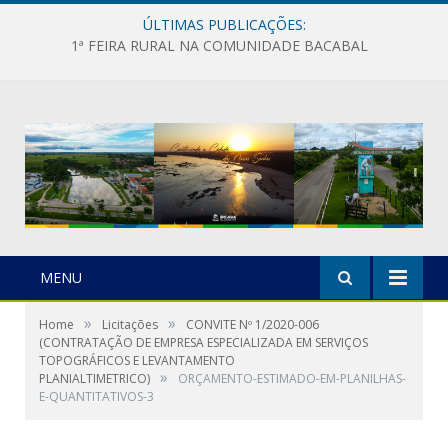
ÚLTIMAS PUBLICAÇÕES:
1ª FEIRA RURAL NA COMUNIDADE BACABAL
MENU
»
»
Home
Licitações
CONVITE Nº 1/2020-006
(CONTRATAÇÃO DE EMPRESA ESPECIALIZADA EM SERVIÇOS
TOPOGRÁFICOS E LEVANTAMENTO
»
PLANIALTIMETRICO)
ORÇAMENTO-ESTIMADO-EM-PLANILHAS-
E-QUANTITATIVOS-3