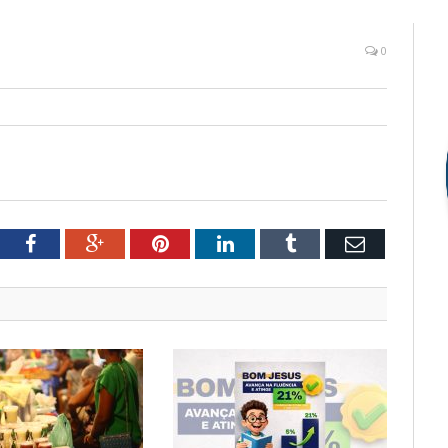
0
tter
Facebook
Google+
Pinterest
LinkedIn
Tumblr
Email