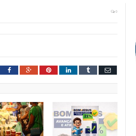
0
tter
Facebook
Google+
Pinterest
LinkedIn
Tumblr
Email