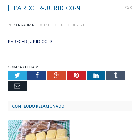
PARECER-JURIDICO-9
0
POR
CR2-ADMIN3
EM
13 DE OUTUBRO DE 2021
PARECER-JURIDICO-9
COMPARTILHAR:
Twitter
Facebook
Google+
Pinterest
LinkedIn
Tumblr
Email
CONTEÚDO RELACIONADO