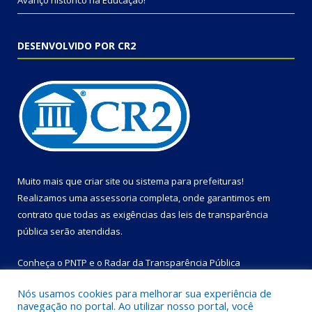
Avanço histórico na Educação!
DESENVOLVIDO POR CR2
Muito mais que
criar site
ou
sistema para prefeituras
!
Realizamos uma
assessoria
completa, onde garantimos em
contrato que todas as exigências das
leis de transparência
pública
serão atendidas.
Conheça o
PNTP
e o
Radar da Transparência Pública
Nós usamos cookies para melhorar sua experiência de
navegação no portal. Ao utilizar nosso portal, você