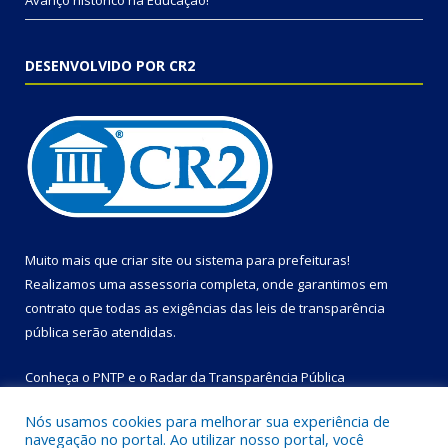
Avanço histórico na Educação!
DESENVOLVIDO POR CR2
Muito mais que
criar site
ou
sistema para prefeituras
!
Realizamos uma
assessoria
completa, onde garantimos em
contrato que todas as exigências das
leis de transparência
pública
serão atendidas.
Conheça o
PNTP
e o
Radar da Transparência Pública
Nós usamos cookies para melhorar sua experiência de
navegação no portal. Ao utilizar nosso portal, você