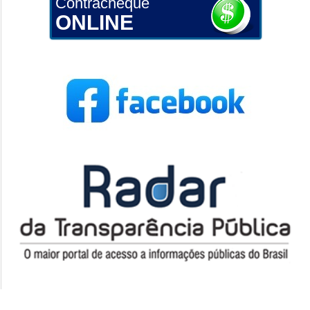
Contracheque
ONLINE