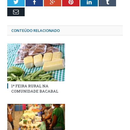
Twitter
Facebook
Google+
Pinterest
LinkedIn
Tumblr
Email
CONTEÚDO RELACIONADO
1ª FEIRA RURAL NA
COMUNIDADE BACABAL