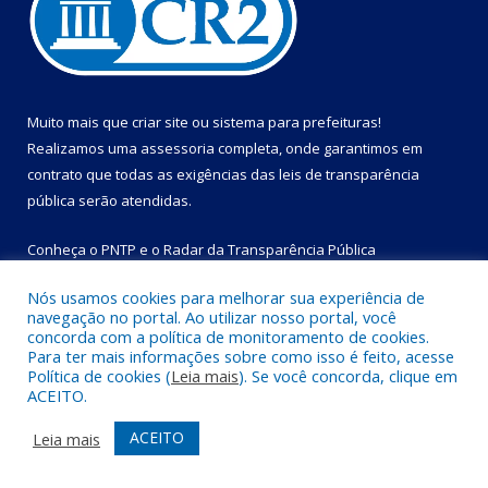
Muito mais que
criar site
ou
sistema para prefeituras
!
Realizamos uma
assessoria
completa, onde garantimos em
contrato que todas as exigências das
leis de transparência
pública
serão atendidas.
Conheça o
PNTP
e o
Radar da Transparência Pública
Nós usamos cookies para melhorar sua experiência de
navegação no portal. Ao utilizar nosso portal, você
concorda com a política de monitoramento de cookies.
Para ter mais informações sobre como isso é feito, acesse
Todos os direitos reservados a Prefeitura Municipal de Bom
Política de cookies (
Leia mais
). Se você concorda, clique em
Jesus do Tocantins.
ACEITO.
Mapa do Site
Acessar Área Administrativa
ACEITO
Leia mais
Acessar Webmail