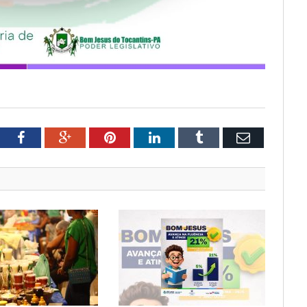
tter
Facebook
Google+
Pinterest
LinkedIn
Tumblr
Email