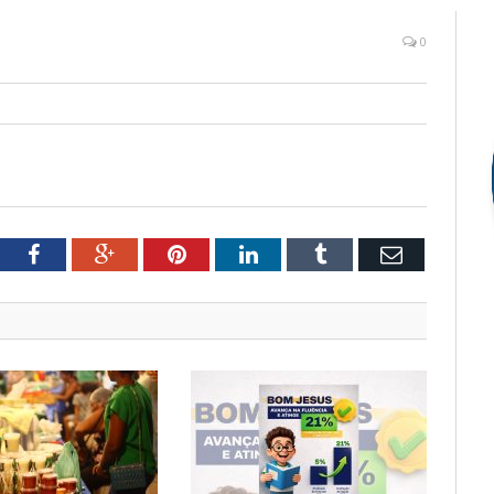
0
tter
Facebook
Google+
Pinterest
LinkedIn
Tumblr
Email