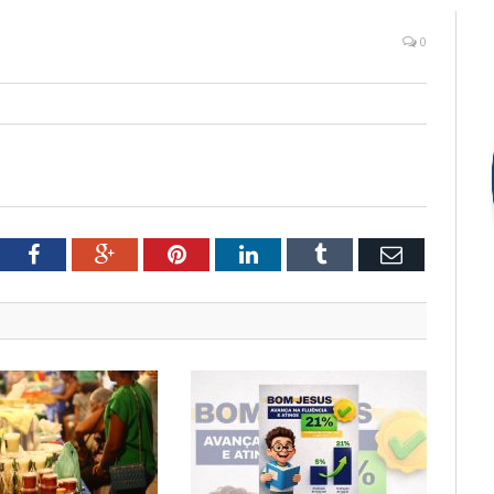
0
tter
Facebook
Google+
Pinterest
LinkedIn
Tumblr
Email