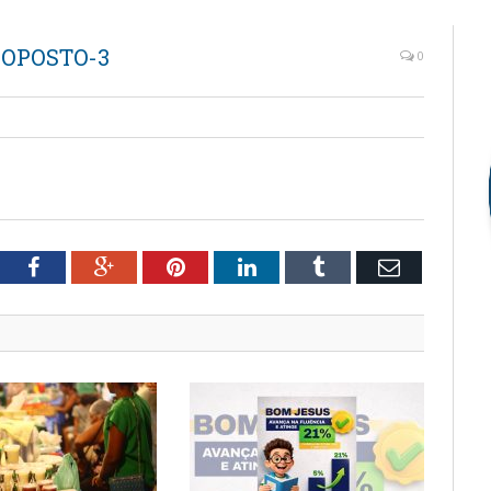
ROPOSTO-3
0
tter
Facebook
Google+
Pinterest
LinkedIn
Tumblr
Email