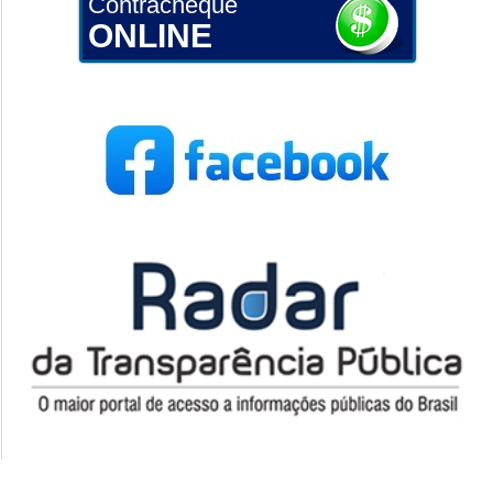
Contracheque
ONLINE