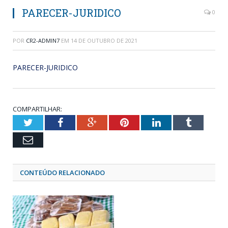
PARECER-JURIDICO
0
POR
CR2-ADMIN7
EM
14 DE OUTUBRO DE 2021
PARECER-JURIDICO
COMPARTILHAR:
Twitter
Facebook
Google+
Pinterest
LinkedIn
Tumblr
Email
CONTEÚDO RELACIONADO