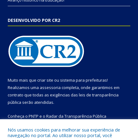
Avanço histórico na Educação!
DESENVOLVIDO POR CR2
Muito mais que
criar site
ou
sistema para prefeituras
!
Realizamos uma
assessoria
completa, onde garantimos em
contrato que todas as exigências das
leis de transparência
pública
serão atendidas.
Conheça o
PNTP
e o
Radar da Transparência Pública
Nós usamos cookies para melhorar sua experiência de
navegação no portal. Ao utilizar nosso portal, você