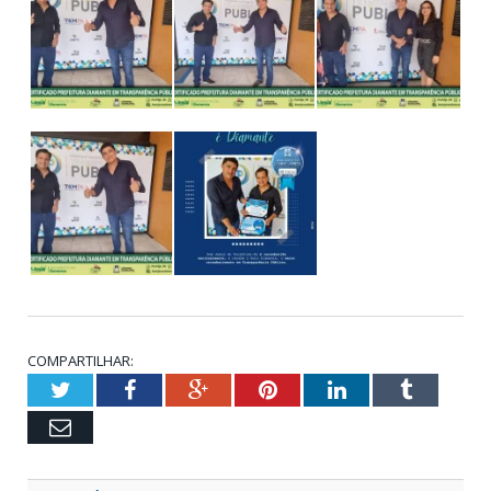
COMPARTILHAR:
Twitter
Facebook
Google+
Pinterest
LinkedIn
Tumblr
Email