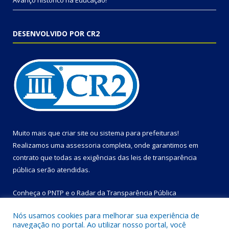
Avanço histórico na Educação!
DESENVOLVIDO POR CR2
Muito mais que
criar site
ou
sistema para prefeituras
!
Realizamos uma
assessoria
completa, onde garantimos em
contrato que todas as exigências das
leis de transparência
pública
serão atendidas.
Conheça o
PNTP
e o
Radar da Transparência Pública
Nós usamos cookies para melhorar sua experiência de
navegação no portal. Ao utilizar nosso portal, você