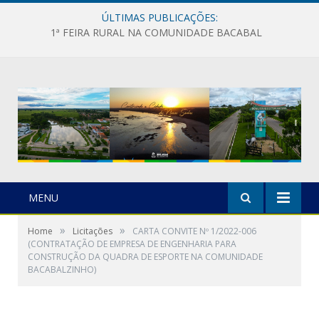
ÚLTIMAS PUBLICAÇÕES:
1ª FEIRA RURAL NA COMUNIDADE BACABAL
MENU
»
»
Home
Licitações
CARTA CONVITE Nº 1/2022-006
(CONTRATAÇÃO DE EMPRESA DE ENGENHARIA PARA
CONSTRUÇÃO DA QUADRA DE ESPORTE NA COMUNIDADE
BACABALZINHO)