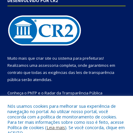
DESENVOLVIDO POR CR2
Muito mais que
criar site
ou
sistema para prefeituras
!
Realizamos uma
assessoria
completa, onde garantimos em
contrato que todas as exigências das
leis de transparência
pública
serão atendidas.
Conheça o
PNTP
e o
Radar da Transparência Pública
Nós usamos cookies para melhorar sua experiência de
navegação no portal. Ao utilizar nosso portal, você
concorda com a política de monitoramento de cookies.
Para ter mais informações sobre como isso é feito, acesse
Todos os direitos reservados a Prefeitura Municipal de Bom
Política de cookies (
Leia mais
). Se você concorda, clique em
Jesus do Tocantins.
ACEITO.