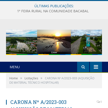
ÚLTIMAS PUBLICAÇÕES:
1ª FEIRA RURAL NA COMUNIDADE BACABAL
MENU
»
»
Home
Licitações
CARONA Nº A/2023-003 (AQUISIÇÃO
DE MATERIAL TÉCNICO HOSPITALAR)
CARONA Nº A/2023-003
0