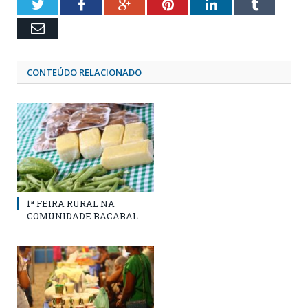
Twitter
Facebook
Google+
Pinterest
LinkedIn
Tumblr
Email
CONTEÚDO RELACIONADO
1ª FEIRA RURAL NA
COMUNIDADE BACABAL