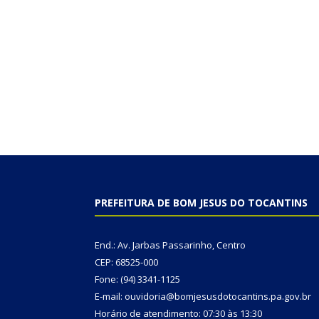
PREFEITURA DE BOM JESUS DO TOCANTINS
End.: Av. Jarbas Passarinho, Centro
CEP: 68525-000
Fone: (94) 3341-1125
E-mail: ouvidoria@bomjesusdotocantins.pa.gov.br
Horário de atendimento: 07:30 às 13:30