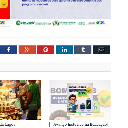
tter
Facebook
Google+
Pinterest
LinkedIn
Tumblr
Email
 da Lagoa
Avanço histórico na Educação!