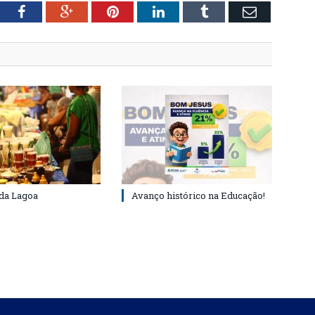
tter
Facebook
Google+
Pinterest
LinkedIn
Tumblr
Email
 da Lagoa
Avanço histórico na Educação!