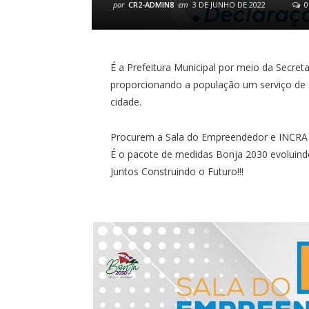
por
CR2-ADMIN8
em
3 DE JUNHO DE 2022
0
É a Prefeitura Municipal por meio da Secret
proporcionando a população um serviço de q
cidade.
Procurem a Sala do Empreendedor e INCRA e
É o pacote de medidas Bonja 2030 evoluind
Juntos Construindo o Futuro!!!