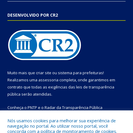
DESENVOLVIDO POR CR2
Muito mais que
criar site
ou
sistema para prefeituras
!
Realizamos uma
assessoria
completa, onde garantimos em
contrato que todas as exigências das
leis de transparência
pública
serão atendidas.
Conheça o
PNTP
e o
Radar da Transparência Pública
Nós usamos cookies para melhorar sua experiência de
navegação no portal. Ao utilizar nosso portal, você
concorda com a política de monitoramento de cookies.