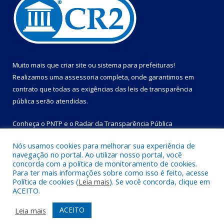
Muito mais que
criar site
ou
sistema para prefeituras
!
Realizamos uma
assessoria
completa, onde garantimos em
contrato que todas as exigências das
leis de transparência
pública
serão atendidas.
Conheça o
PNTP
e o
Radar da Transparência Pública
Nós usamos cookies para melhorar sua experiência de
navegação no portal. Ao utilizar nosso portal, você
concorda com a política de monitoramento de cookies.
Para ter mais informações sobre como isso é feito, acesse
Todos os direitos reservados a Prefeitura Municipal de Bom
Política de cookies (
Leia mais
). Se você concorda, clique em
Jesus do Tocantins.
ACEITO.
Mapa do Site
Acessar Área Administrativa
ACEITO
Leia mais
Acessar Webmail