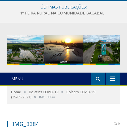
ÚLTIMAS PUBLICAÇÕES:
1ª FEIRA RURAL NA COMUNIDADE BACABAL
MENU
»
»
Home
Boletins COVID-19
Boletim COVID-19
»
(25/05/2021)
IMG_3384
IMG_3384
0