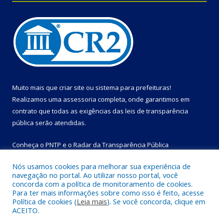
Muito mais que
criar site
ou
sistema para prefeituras
!
Realizamos uma
assessoria
completa, onde garantimos em
contrato que todas as exigências das
leis de transparência
pública
serão atendidas.
Conheça o
PNTP
e o
Radar da Transparência Pública
Nós usamos cookies para melhorar sua experiência de
navegação no portal. Ao utilizar nosso portal, você
concorda com a política de monitoramento de cookies.
Para ter mais informações sobre como isso é feito, acesse
Todos os direitos reservados a Prefeitura Municipal de Bom
Política de cookies (
Leia mais
). Se você concorda, clique em
Jesus do Tocantins.
ACEITO.