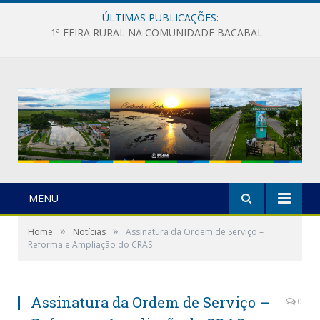
ÚLTIMAS PUBLICAÇÕES:
1ª FEIRA RURAL NA COMUNIDADE BACABAL
MENU
»
»
Home
Notícias
Assinatura da Ordem de Serviço –
Reforma e Ampliação do CRAS
Assinatura da Ordem de Serviço –
0