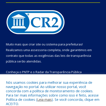
Muito mais que
criar site
ou
sistema para prefeituras
!
Realizamos uma
assessoria
completa, onde garantimos em
contrato que todas as exigências das
leis de transparência
pública
serão atendidas.
Conheça o
PNTP
e o
Radar da Transparência Pública
Nós usamos cookies para melhorar sua experiência de
navegação no portal. Ao utilizar nosso portal, você
concorda com a política de monitoramento de cookies.
Para ter mais informações sobre como isso é feito, acesse
Todos os direitos reservados a Prefeitura Municipal de Bom
Política de cookies (
Leia mais
). Se você concorda, clique em
Jesus do Tocantins.
ACEITO.