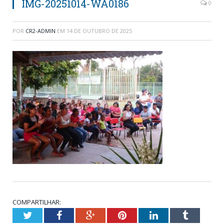
IMG-20251014-WA0186
0
POR
CR2-ADMIN
EM
14 DE OUTUBRO DE 2025
COMPARTILHAR:
Twitter
Facebook
Google+
Pinterest
LinkedIn
Tumblr