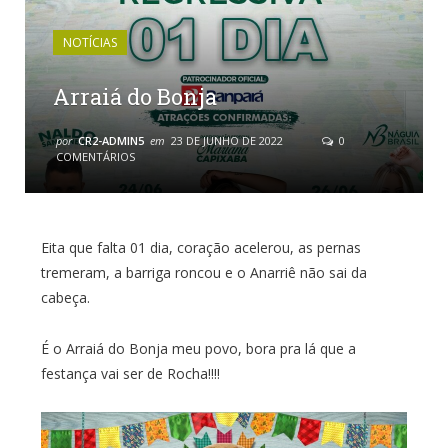
NOTÍCIAS
Arraiá do Bonja
por
CR2-ADMIN5
em
23 DE JUNHO DE 2022
0
COMENTÁRIOS
Eita que falta 01 dia, coração acelerou, as pernas
tremeram, a barriga roncou e o Anarriê não sai da
cabeça.
É o Arraiá do Bonja meu povo, bora pra lá que a
festança vai ser de Rocha!!!!