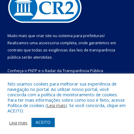
Muito mais que
criar site
ou
sistema para prefeituras
!
Realizamos uma
assessoria
completa, onde garantimos em
contrato que todas as exigências das
leis de transparência
pública
serão atendidas.
Conheça o
PNTP
e o
Radar da Transparência Pública
Nós usamos cookies para melhorar sua experiência de
navegação no portal. Ao utilizar nosso portal, você
concorda com a política de monitoramento de cookies.
Para ter mais informações sobre como isso é feito, acesse
Todos os direitos reservados a Prefeitura Municipal de Bom
Política de cookies (
Leia mais
). Se você concorda, clique em
Jesus do Tocantins.
ACEITO.
Mapa do Site
Acessar Área Administrativa
ACEITO
Leia mais
Acessar Webmail