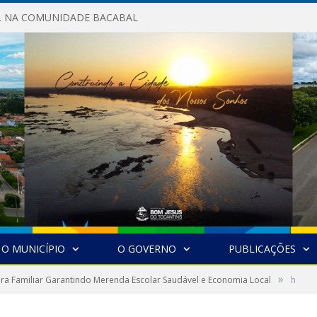
AL NA COMUNIDADE BACABAL
O MUNICÍPIO
O GOVERNO
PUBLICAÇÕES
»
ura Familiar Garantindo Merenda Escolar Saudável e Economia Local
h