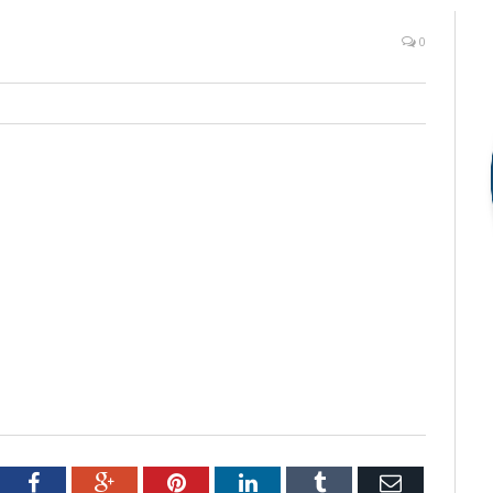
0
tter
Facebook
Google+
Pinterest
LinkedIn
Tumblr
Email