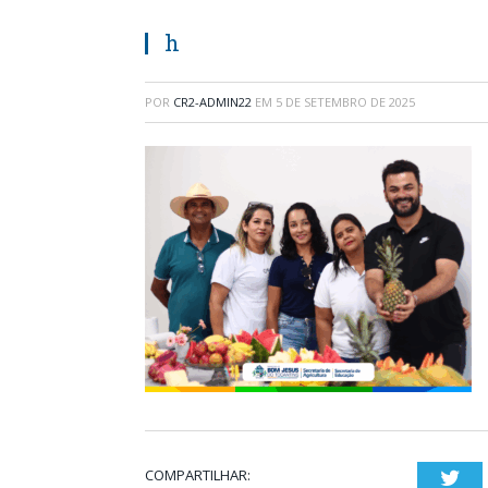
h
POR
CR2-ADMIN22
EM
5 DE SETEMBRO DE 2025
COMPARTILHAR:
Twi