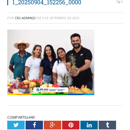
1_20250904_152256_0000
0
POR
CR2-ADMIN22
EM
5 DE SETEMBRO DE 2025
COMPARTILHAR:
Twitter
Facebook
Google+
Pinterest
LinkedIn
Tumblr