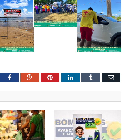
tter
Facebook
Google+
Pinterest
LinkedIn
Tumblr
Email