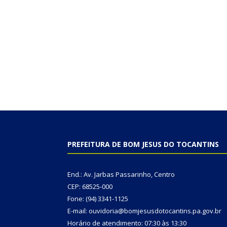
PREFEITURA DE BOM JESUS DO TOCANTINS
End.: Av. Jarbas Passarinho, Centro
CEP: 68525-000
Fone: (94) 3341-1125
E-mail: ouvidoria@bomjesusdotocantins.pa.gov.br
Horário de atendimento: 07:30 às 13:30