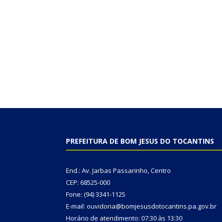
PREFEITURA DE BOM JESUS DO TOCANTINS
End.: Av. Jarbas Passarinho, Centro
CEP: 68525-000
Fone: (94) 3341-1125
E-mail: ouvidoria@bomjesusdotocantins.pa.gov.br
Horário de atendimento: 07:30 às 13:30