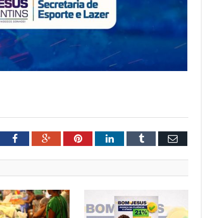
tter
Facebook
Google+
Pinterest
LinkedIn
Tumblr
Email